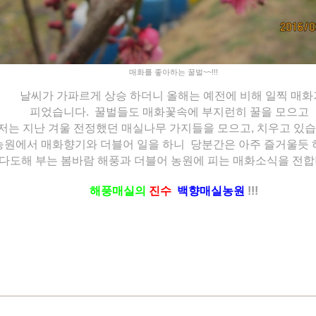
매화를 좋아하는 꿀벌~~!!!
날씨가 가파르게 상승 하더니 올해는 예전에 비해 일찍 매화
피었습니다. 꿀벌들도 매화꽃속에 부지런히 꿀을 모으고
저는 지난 겨울 전정했던 매실나무 가지들을 모으고, 치우고 있습
원에서 매화향기와 더블어 일을 하니 당분간은 아주 즐거울듯 
다도해 부는 봄바람 해풍과 더블어 농원에 피는 매화소식을 전합
해풍매실의
진수
백향매실농원
!!!