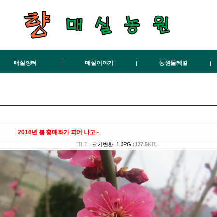
매실장터
매실이야기
농원둘레길
|
|
|
해풍매실
백향매실의특징
천일염및기타
농원로고
매실이란
매실의품종
농원갤러리
공지사항
임자도갤
Qn
2016년 봄 홍매화가 피어 나고~
크기변환_1.JPG
127.5
FILE :
(
KB)