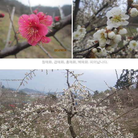
청매화, 겹매화, 홍매화, 백매화. 피어납니다.