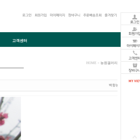
고객센터
러리
A
네이버블로그
배송후기
배송조회
장바구니
농원갤러리
HOME >
백향농원