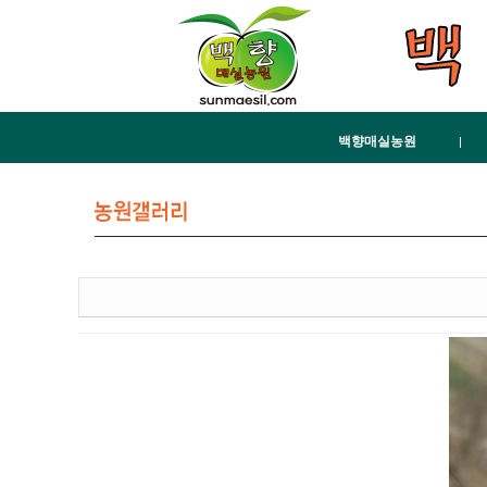
백향매실농원
|
농원소개
오시는길