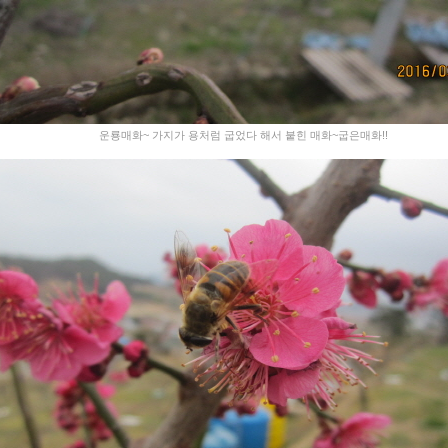
운룡매화~ 가지가 용처럼 굽었다 해서 붙힌 매화~굽은매화!!