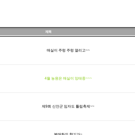
제목
매실이 주렁 주렁 열리고~~
4월 농원은 매실이 잉태중~~~
제9회 신안군 임자도 튤립축제~~
봄매화의 향기가~