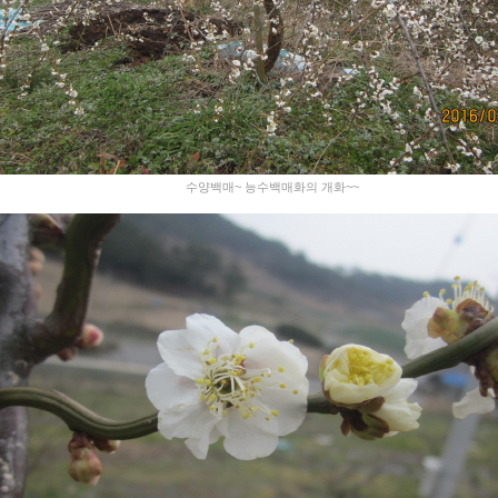
수양백매~ 능수백매화의 개화~~