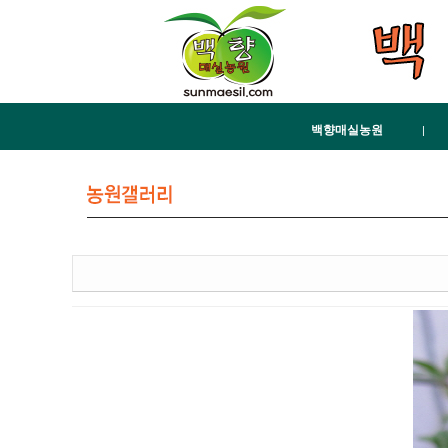
백향매실농원
|
농원소개
오시는길