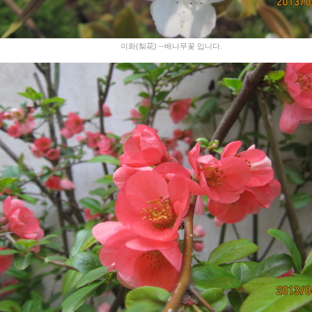
이화(梨花) --배나무꽃 입니다.