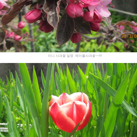
미니 사과꽃 일명 메이폴사과꽃~~!!!