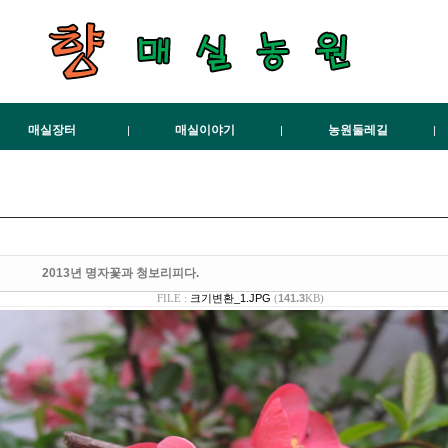
매실장터
매실이야기
농원둘레길
|
|
|
해풍매실
백향매실의특징
천일염및기타
농원로고
매실이란
매실의품종
농원갤러리
공지사항
임자도갤
Qn
2013년 명자꽃과 청보리피다.
크기변환_1.JPG
141.3
FILE :
(
KB)