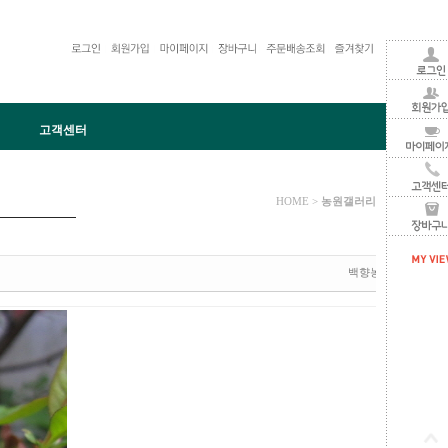
고객센터
러리
A
네이버블로그
배송후기
배송조회
장바구니
농원갤러리
HOME >
백향농원